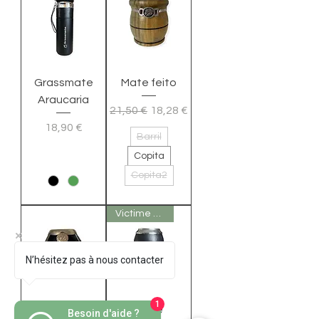
Grassmate
Mate feito
Araucaria
Preço normal
Preço promocional
21,50 €
18,28 €
Preço
18,90 €
Barril
Copita
Copita2
Victime de son succés
N’hésitez pas à nous contacter
1
Calebasse
Mate
Besoin d'aide ?