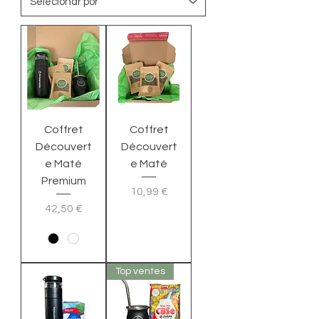
Coffret
Coffret
Découvert
Découvert
e Maté
e Maté
Premium
Preço
10,99 €
Preço
42,50 €
Top ventes