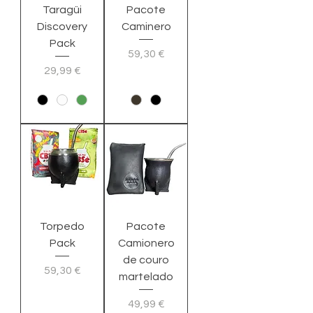
Taragüi
Pacote
Discovery
Caminero
Pack
Preço
59,30 €
Preço
29,99 €
Torpedo
Pacote
Pack
Camionero
de couro
Preço
59,30 €
martelado
Preço
49,99 €