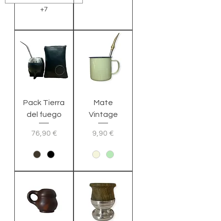
+7
Pack Tierra
Mate
del fuego
Vintage
Preço
Preço
76,90 €
9,90 €