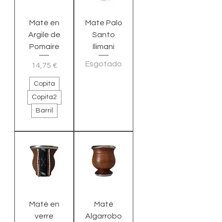
Maté en
Mate Palo
Argile de
Santo
Pomaire
Ilimani
Esgotado
Preço
14,75 €
Copita
Copita2
Barril
Maté en
Maté
verre
Algarrobo