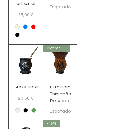
artisanal
Esgotado
Preço
15,00 €
Victime de son succés
Grass Mate
Cuia Para
Chimarrão
Preço
23,50 €
Rei Verde
Esgotado
-15%