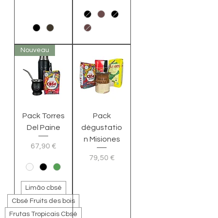
Nouveau
Pack Torres
Pack
Del Paine
dégustatio
n Misiones
Preço
67,90 €
Preço
79,50 €
Limão cbsé
Cbsé Fruits des bois
Frutas Tropicais Cbsé