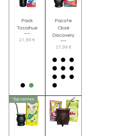
Pack
Pacote
Tocoihue
Cbsé
Discovery
Preço
21,99 €
Preço
27,99 €
Top ventes