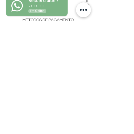
Besoin d'aide ?
benjamin
POLÍTICA DE LOJA
I'm Online
MÉTODOS DE PAGAMENTO
Perguntas frequentes
CONTATO
grassmatefr@gmail.com
Mude sua rotina com nossas
notícias semanais
Se inscrever