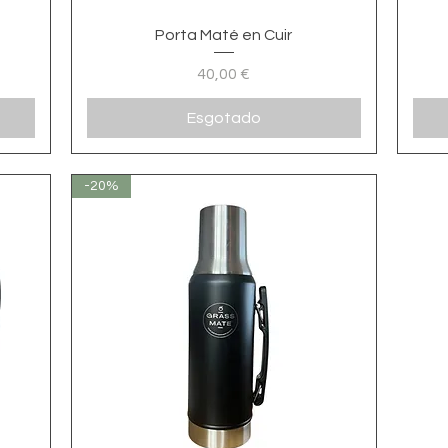
Visualização rápida
Porta Maté en Cuir
Preço
40,00 €
Esgotado
-20%