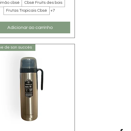
imão cbsé
Cbsé Fruits des bois
Frutas Tropicais Cbsé
+7
Adicionar ao carrinho
me de son succés