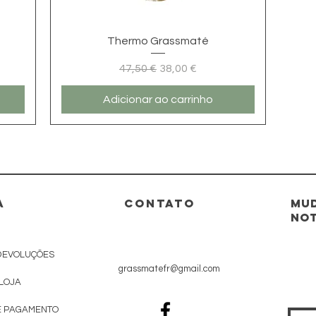
Visualização rápida
Thermo Grassmaté
Preço normal
Preço promocional
47,50 €
38,00 €
Adicionar ao carrinho
A
CONTATO
Mud
not
DEVOLUÇÕES
grassmatefr@gmail.com
 LOJA
E PAGAMENTO