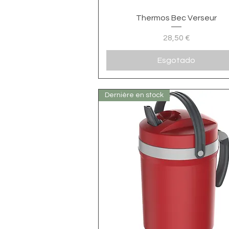
Visualização rápida
Thermos Bec Verseur
Preço
28,50 €
Esgotado
Dernière en stock