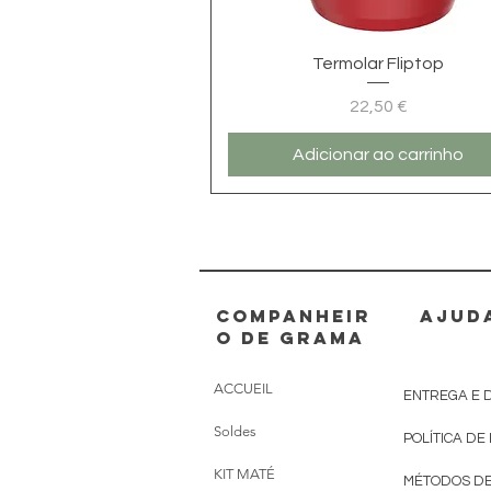
Visualização rápida
Termolar Fliptop
Preço
22,50 €
Adicionar ao carrinho
Companheir
AJUD
o de grama
ACCUEIL
ENTREGA E 
Soldes
POLÍTICA DE
KIT MATÉ
MÉTODOS D