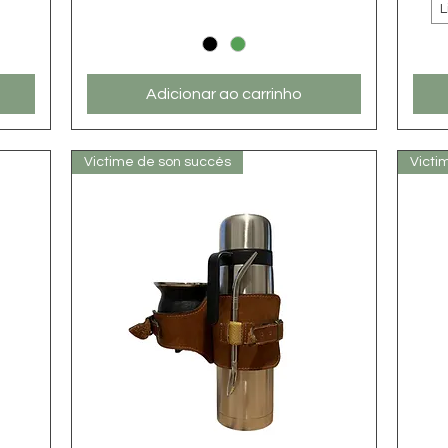
L
Adicionar ao carrinho
Victime de son succés
Victi