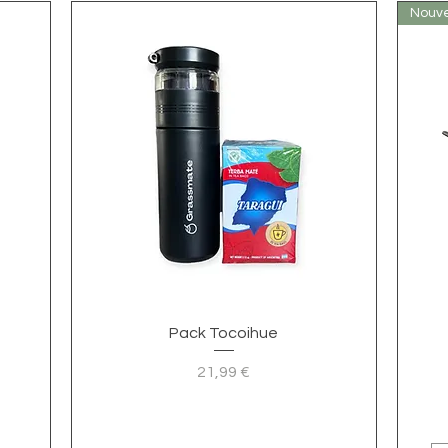
Nouv
Visualização rápida
Pack Tocoihue
Preço
21,99 €