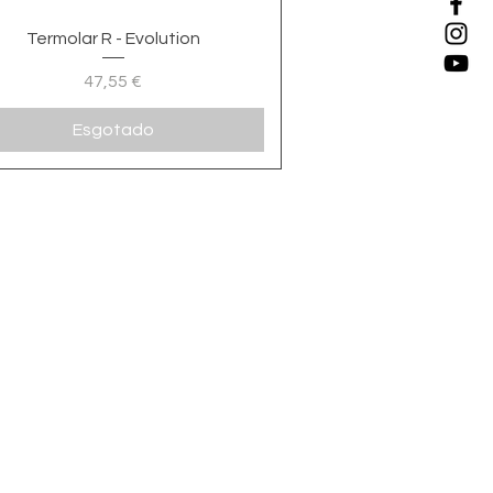
Visualização rápida
Termolar R - Evolution
Preço
47,55 €
Esgotado