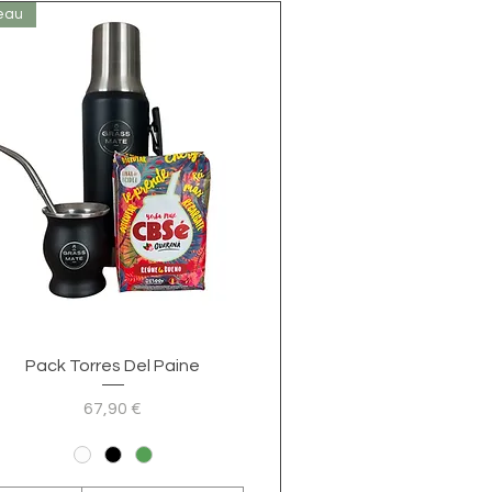
eau
Visualização rápida
Pack Torres Del Paine
Preço
67,90 €