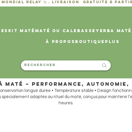
des
KIT MATÉ
MATÉ OU CALEBASSE
YERBA MATÉ
À propos
Boutique
PLUS
à Maté – Performance, autonomie, 
onservation longue durée • Température stable • Design fonctionn
 spécialement adaptés au rituel du maté, conçus pour maintenir l
heures.