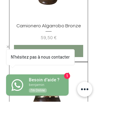
Camionero Algarrobo Bronze
Preço
59,50 €
Adicionar ao carrinho
N’hésitez pas à nous contacter
1
Besoin d'aide ?
benjamin
I'm Online