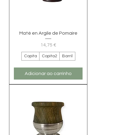
Maté en Argile de Pomaire
Preço
14,75 €
Copita
Copita2
Barril
Adicionar ao carrinho