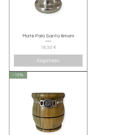
Mate Palo Santo Ilimani
Preço
18,50 €
Esgotado
-15%