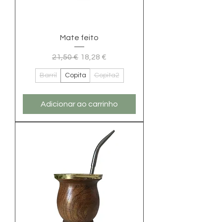
Mate feito
Preço normal
Preço promocional
21,50 €
18,28 €
Barril
Copita
Copita2
Adicionar ao carrinho