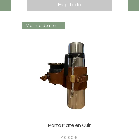
Esgotado
Victime de son succés
Visualização rápida
Porta Maté en Cuir
40,00 €