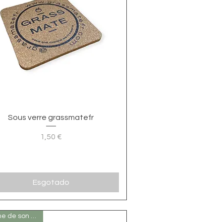
Visualização rápida
Sous verre grassmatefr
1,50 €
Preço
Esgotado
Victime de son succés