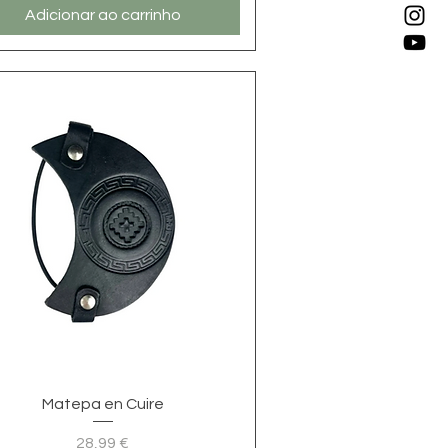
Adicionar ao carrinho
Visualização rápida
Matepa en Cuire
28,99 €