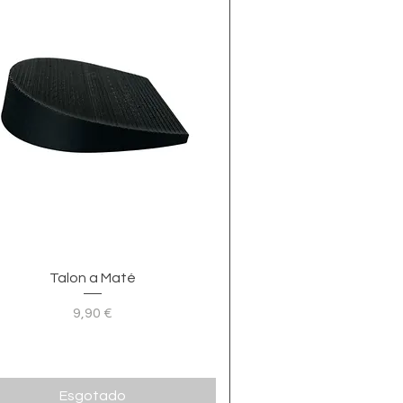
Visualização rápida
Talon a Maté
9,90 €
Preço
Esgotado