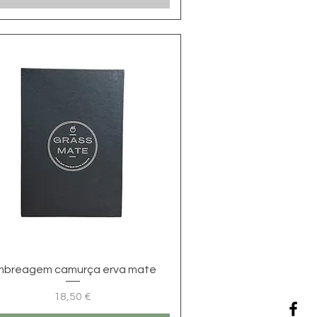
Visualização rápida
mbreagem camurça erva mate
18,50 €
Preço