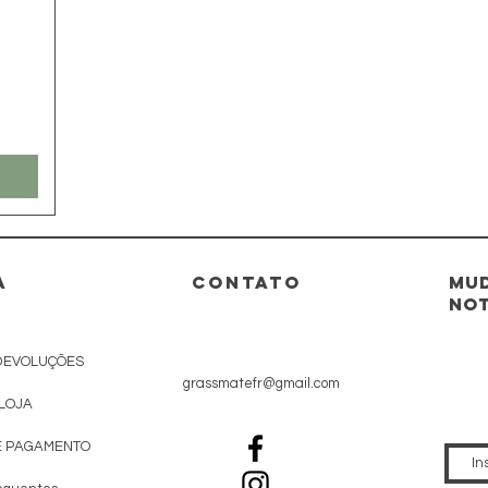
A
CONTATO
Mud
not
DEVOLUÇÕES
grassmatefr@gmail.com
 LOJA
E PAGAMENTO