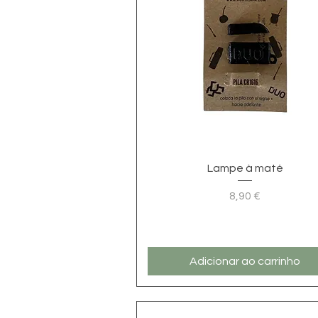
Visualização rápida
Lampe à maté
8,90 €
Preço
Adicionar ao carrinho