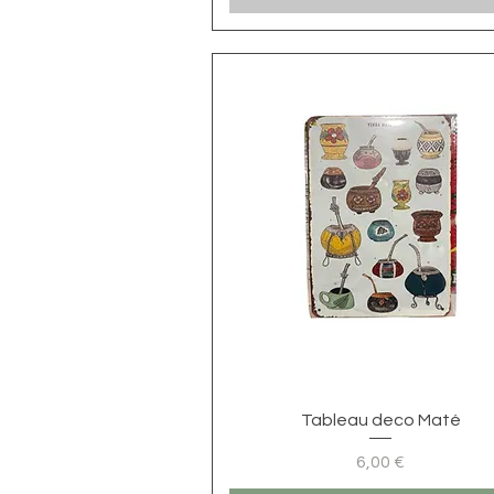
Visualização rápida
Tableau deco Maté
6,00 €
Preço