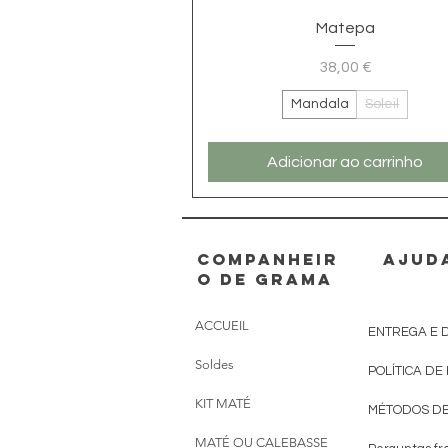
Visualização rápida
Matepa
38,00 €
Preço
Mandala
Soleil
Adicionar ao carrinho
Companheir
AJUD
o de grama
ACCUEIL
ENTREGA E 
Soldes
POLÍTICA DE
KIT MATÉ
MÉTODOS D
MATÉ OU CALEBASSE