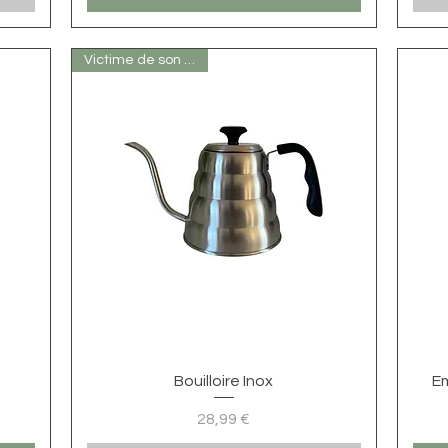
Victime de son succès
Visualização rápida
Bouilloire Inox
E
28,99 €
Preço