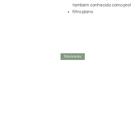
também conhecido como prat
filtro plano
Nouveau