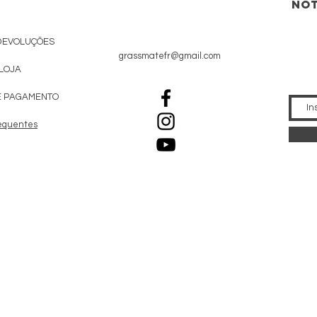
not
DEVOLUÇÕES
grassmatefr@gmail.com
 LOJA
E PAGAMENTO
equentes