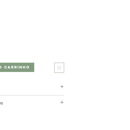
o carrinho
le à partir de 6.60 €
os
relais à partir de 4,40 €
Mondial Relay.