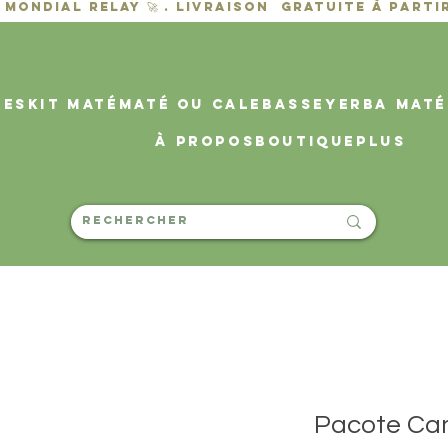
des
KIT MATÉ
MATÉ OU CALEBASSE
YERBA MATÉ
À propos
Boutique
PLUS
Pacote Ca