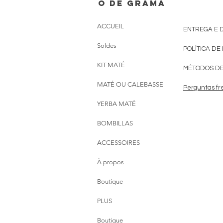
o de grama
ACCUEIL
ENTREGA E 
Soldes
POLÍTICA DE
KIT MATÉ
MÉTODOS D
MATÉ OU CALEBASSE
Perguntas fr
YERBA MATÉ
BOMBILLAS
ACCESSOIRES
À propos
Boutique
PLUS
Boutique