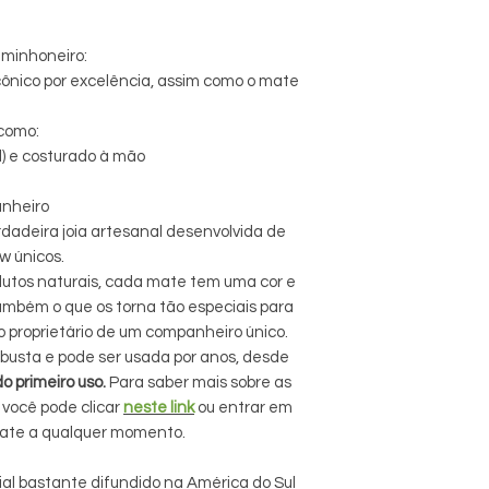
minhoneiro:
cônico por excelência, assim como o mate
 como:
l) e costurado à mão
anheiro
adeira joia artesanal desenvolvida de
w únicos.
dutos naturais, cada mate tem uma cor e
ambém o que os torna tão especiais para
so proprietário de um companheiro único.
usta e pode ser usada por anos, desde
o primeiro uso.
Para saber mais sobre as
 você pode clicar
neste
link
ou entrar em
mate a qualquer momento.
l bastante difundido na América do Sul