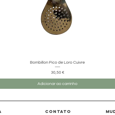
Visualização rápida
Bombillon Pico de Loro Cuivre
Preço
30,50 €
Adicionar ao carrinho
A
CONTATO
Mud