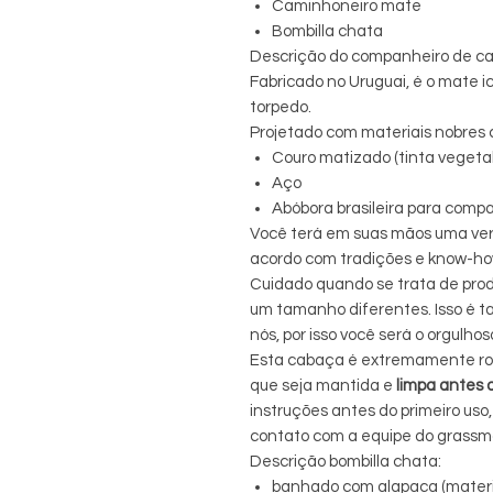
Caminhoneiro mate
Bombilla chata
Descrição do companheiro de ca
Fabricado no Uruguai, é o mate i
torpedo.
Projetado com materiais nobres
Couro matizado (tinta vegeta
Aço
Abóbora brasileira para comp
Você terá em suas mãos uma verd
acordo com tradições e know-ho
Cuidado quando se trata de pro
um tamanho diferentes. Isso é t
nós, por isso você será o orgulho
Esta cabaça é extremamente rob
que seja mantida e
limpa
antes d
instruções antes do primeiro uso,
contato com a equipe do grass
Descrição bombilla chata:
banhado com alapaca (materia