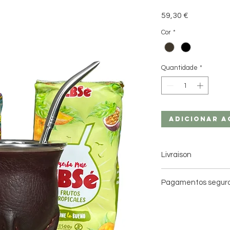
Preço
59,30 €
Cor
*
Quantidade
*
Adicionar a
Livraison
Livraison à domici
Pagamentos segur
Livraison en point 
3 jours ouvrés avec 