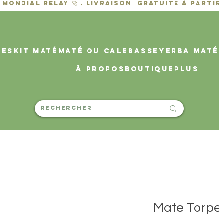
des
KIT MATÉ
MATÉ OU CALEBASSE
YERBA MATÉ
À propos
Boutique
PLUS
Mate Torp