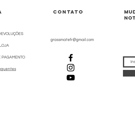
A
CONTATO
Mud
not
DEVOLUÇÕES
grassmatefr@gmail.com
 LOJA
E PAGAMENTO
equentes