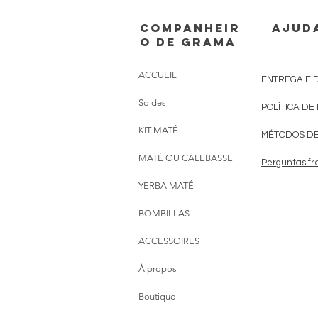
Companheir
AJUD
o de grama
ACCUEIL
ENTREGA E 
Soldes
POLÍTICA DE
KIT MATÉ
MÉTODOS D
MATÉ OU CALEBASSE
Perguntas fr
YERBA MATÉ
BOMBILLAS
ACCESSOIRES
À propos
Boutique