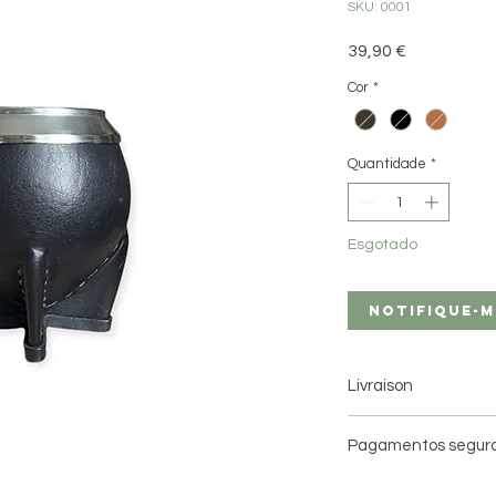
SKU: 0001
Preço
39,90 €
Cor
*
Quantidade
*
Esgotado
Notifique-m
Livraison
Livraison à domici
Pagamentos segur
Livraison en point 
3 jours ouvrés av