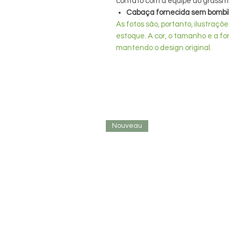
contato com a equipe do grass
Cabaça fornecida sem bombil
As fotos são, portanto, ilustraç
estoque. A cor, o tamanho e a fo
mantendo o design original.
Nouveau