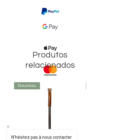
3 jours ouvrés avec Mondial Relay.
Produtos
relacionados
Nouveau
Nouveau
N’hésitez pas à nous contacter