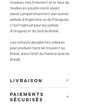
moulues très finement et le taux de
feuilles en poudre reste assez
élevé comparativement aux autres
yerbas d’Argentine ou du Paraguay.
C’est habituel pour les yerbas
d’Uruguay et du Sud du Brésil.
Les cultures des plantes utilisées
pour produire Sara se trouvent au
Brésil, dans l’état du Paraná (sud du
Brésil).
Livraison
Livraison à domicile à partir de
Paiements
7.50 €
sécurisés
2 à 5 jours ouvrés avec Colissimo.
Livraison en point relais à partir
de 4,80 €