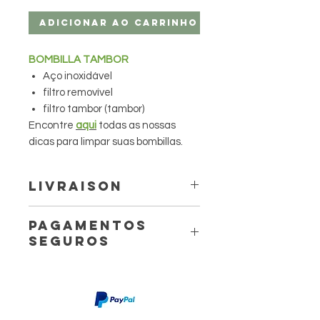
Adicionar ao carrinho
BOMBILLA TAMBOR
Aço inoxidável
filtro removível
filtro tambor (tambor)
Encontre
aqui
todas as nossas
dicas para limpar suas bombillas.
Livraison
Livraison à domicile à partir de
Pagamentos
6.60 €
seguros
Livraison en point relais à partir
de 4,40 €
3 jours ouvrés avec Mondial Relay.