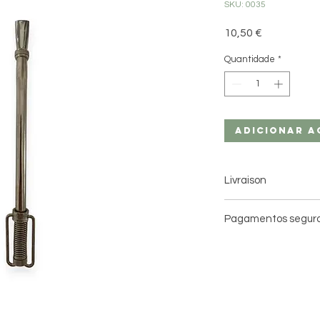
SKU: 0035
Preço
10,50 €
Quantidade
*
Adicionar a
Livraison
Livraison à domici
Pagamentos segur
Livraison en point
3 jours ouvrés avec 