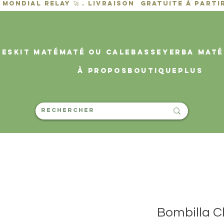
des
KIT MATÉ
MATÉ OU CALEBASSE
YERBA MATÉ
À propos
Boutique
PLUS
Bombilla C