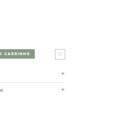
o carrinho
le à partir de 6.60 €
os
 relais à partir de 4,40 €
Mondial Relay.