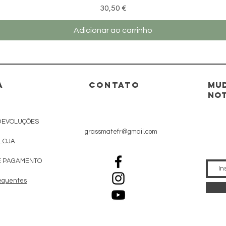
Preço
30,50 €
Adicionar ao carrinho
A
CONTATO
Mud
not
DEVOLUÇÕES
grassmatefr@gmail.com
 LOJA
E PAGAMENTO
equentes