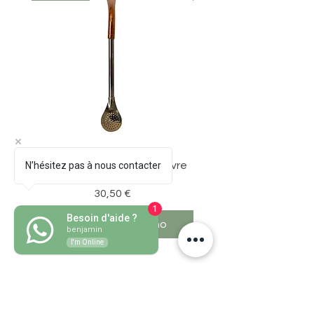
N’hésitez pas à nous contacter
Bombillon Pico de Loro Cuivre
Preço
30,50 €
1
Besoin d'aide ?
Adicionar ao carrinho
Adicionar ao carri
benjamin
I'm Online