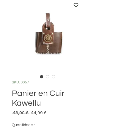
SKU: 0057
Panier en Cuir
Kawellu
Preço normal
Preço promocional
 48,90 € 
44,99 €
Quantidade
*