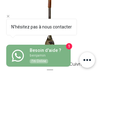
N’hésitez pas à nous contacter
1
Besoin d'aide ?
benjamin
I'm Online
Bombillon Pico de Loro Cuivre
Preço
30,50 €
Adicionar ao carrinho
Adicionar ao carri
Companheiro de