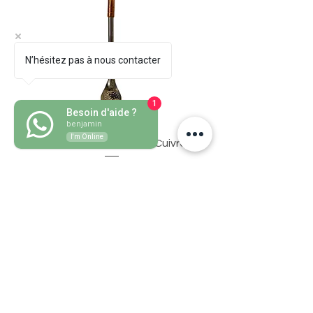
N’hésitez pas à nous contacter
1
Besoin d'aide ?
benjamin
I'm Online
Bombillon Pico de Loro Cuivre
Preço
30,50 €
Adicionar ao carrinho
Adicionar ao carri
Companheiro de