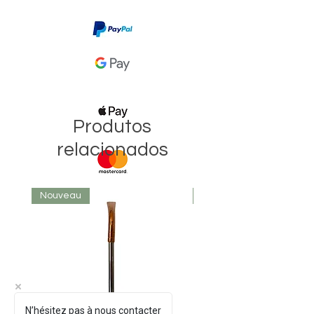
Retour gratuit sur 15 jours
Produtos
relacionados
Nouveau
Nouveau
N’hésitez pas à nous contacter