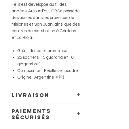
Fe, s’est développé au fil des
années. Aujourd’hui, CBSé possède
des usines dans les provinces de
Misiones et San Juan, ainsi que des
centres de distribution à Córdoba
et La Rioja.
Goût : douce et aromatisé
25 sachets (15 guarana et 10
gingembre )
Composition : Feuilles et poudre
Origine : Argentine 🇦🇷
Livraison
Livraison à domicile à partir de
Paiements
6.60 €
sécurisés
Livraison en point relais à partir
de 4,40 €