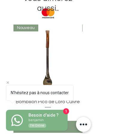
aussi..
Nouveau
Nouveau
N’hésitez pas à nous contacter
Bombillon Pico de Loro Cuivre
1
Prix
30,50 €
Besoin d'aide ?
benjamin
I'm Online
Ajouter au panier