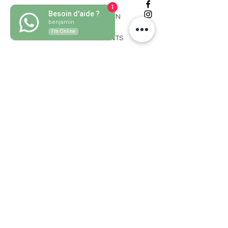
1
Besoin d'aide ?
POLITIQUE DU MAGASIN
benjamin
I'm Online
MÉTHODES DE PAIEMENTS
FAQ
CONTACT
grassmatefr@gmail.com
Changez votre routine avec
nos actus hebdomadaires
S'abonner