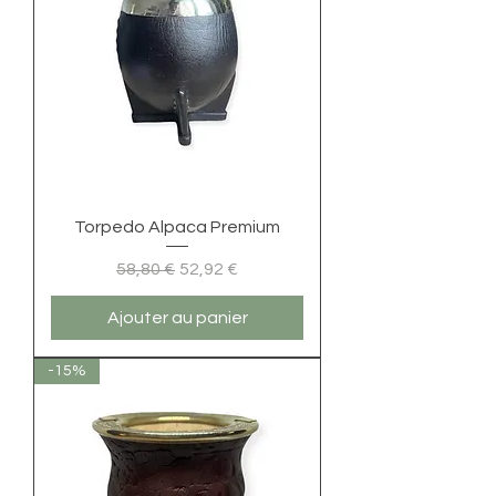
Torpedo Alpaca Premium
Prix original
Prix promotionnel
58,80 €
52,92 €
Ajouter au panier
-15%