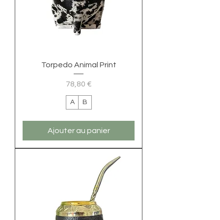
Torpedo Animal Print
Prix
78,80 €
A
B
Ajouter au panier