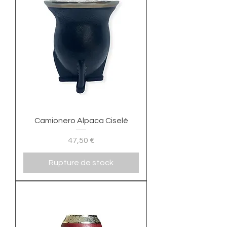
Camionero Alpaca Ciselé
Prix
47,50 €
Rupture de stock