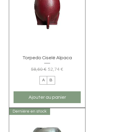
Torpedo Ciselé Alpaca
Prix original
Prix promotionnel
58,60 €
52,74 €
A
B
Ajouter au panier
Dernière en stock