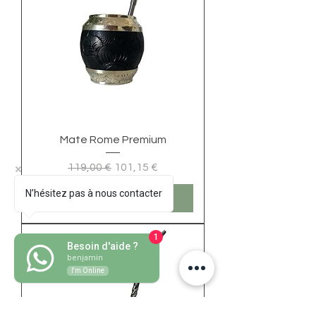
Mate Rome Premium
Prix original
Prix promotionnel
119,00 €
101,15 €
N’hésitez pas à nous contacter
Ajouter au panier
1
Besoin d'aide ?
benjamin
I'm Online