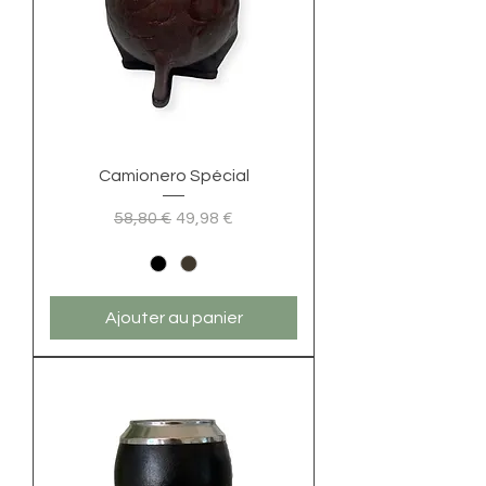
Camionero Spécial
Prix original
Prix promotionnel
58,80 €
49,98 €
Ajouter au panier