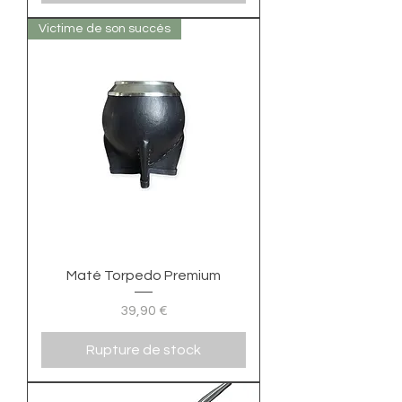
Victime de son succés
Maté Torpedo Premium
Prix
39,90 €
Rupture de stock