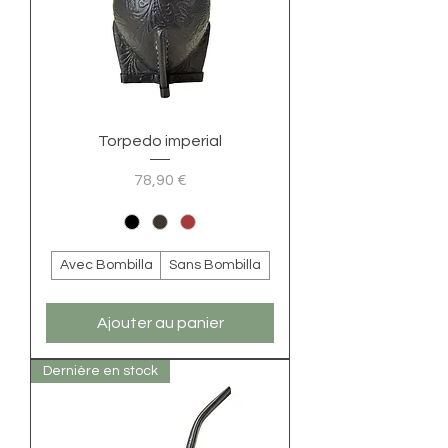
Torpedo imperial
Prix
78,90 €
Avec Bombilla
Sans Bombilla
Ajouter au panier
Dernière en stock