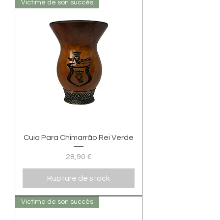
Victime de son succés
Cuia Para Chimarrão Rei Verde
Prix
28,90 €
Rupture de stock
Victime de son succès