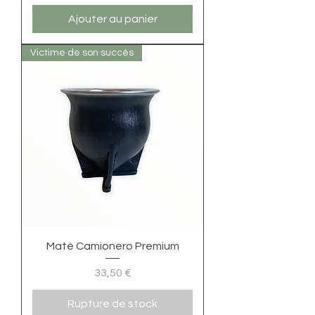
Ajouter au panier
Victime de son succés
Maté Camionero Premium
Prix
33,50 €
Rupture de stock