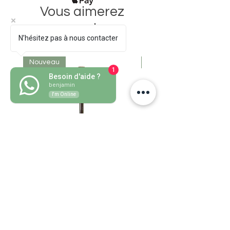
Vous aimerez
aussi..
N’hésitez pas à nous contacter
Nouveau
Nouveau
1
Besoin d'aide ?
benjamin
I'm Online
Bombillon Pico de Loro Cuivre
Prix
30,50 €