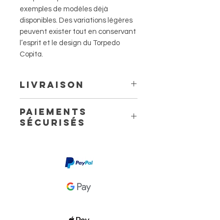
exemples de modèles déjà
disponibles. Des variations légères
peuvent exister tout en conservant
l’esprit et le design du Torpedo
Copita.
Livraison
Livraison à domicile à partir de
Paiements
6.60 €
sécurisés
Livraison en point relais à partir
de 4,40 €
3 jours ouvrés avec Mondial
Relay.