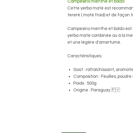
Campesino menthe et boldo
Cette yerba maté est recomman
tereré ( maté froid) et de façon 
Campesino menthe et boldo est 
yerba maté combinée au à la men
et une légère d'amertume.
Caractéristiques :
Goût : rafraîchissant, aromat
Composition : Feuilles, poudre e
Poids : 500g
Origine : Paraguay 🇵🇾