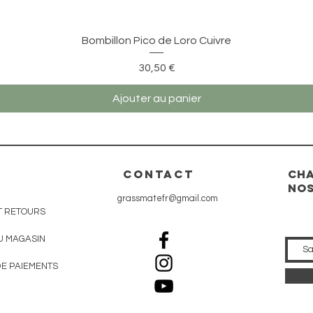
Aperçu rapide
Bombillon Pico de Loro Cuivre
Prix
30,50 €
Ajouter au panier
CONTACT
Cha
nos
grassmatefr@gmail.com
T RETOURS
U MAGASIN
E PAIEMENTS