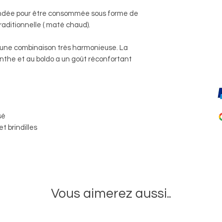
dée pour être consommée sous forme de
traditionnelle ( maté chaud).
une combinaison très harmonieuse. La
the et au boldo a un goût réconfortant
isé
t brindilles
Vous aimerez aussi..