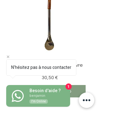
Bombillon Pico de Loro Cuivre
N’hésitez pas à nous contacter
Prezzo
30,50 €
1
Besoin d'aide ?
Aggiungi al carrello
benjamin
I'm Online
Compagno d'erba