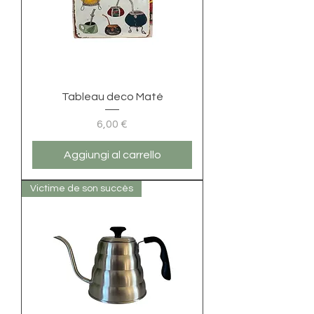
Tableau deco Maté
Prezzo
6,00 €
Aggiungi al carrello
Victime de son succès