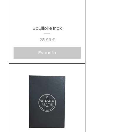
Bouilloire Inox
Prezzo
28,99 €
Esaurito