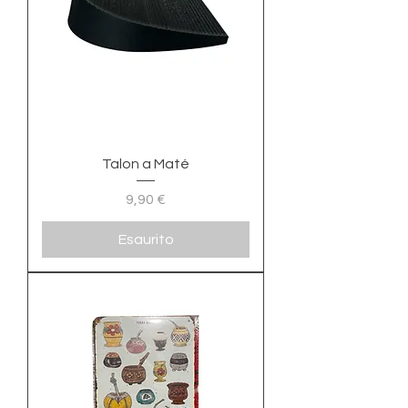
Talon a Maté
Prezzo
9,90 €
Esaurito