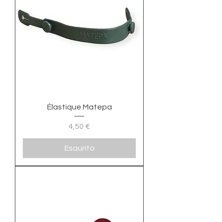
Élastique Matepa
Prezzo
4,50 €
Esaurito