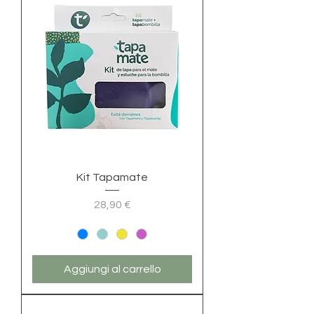
Kit Tapamate
Prezzo
28,90 €
Aggiungi al carrello