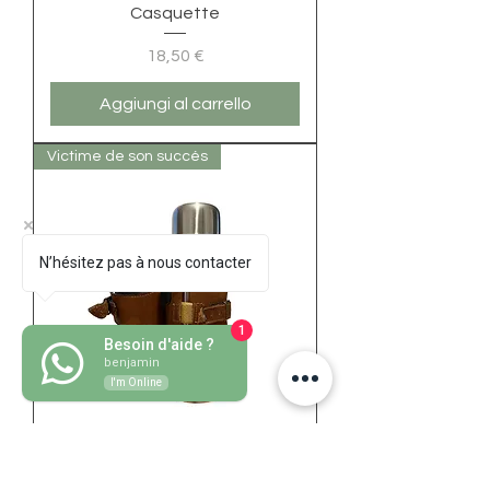
Casquette
Prezzo
18,50 €
Aggiungi al carrello
Victime de son succés
N’hésitez pas à nous contacter
1
Besoin d'aide ?
benjamin
I'm Online
Porta Maté en Cuir