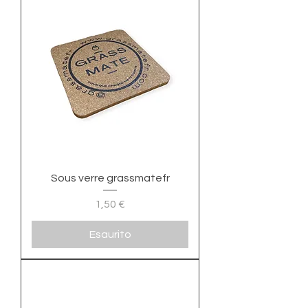
Sous verre grassmatefr
Prezzo
1,50 €
Esaurito