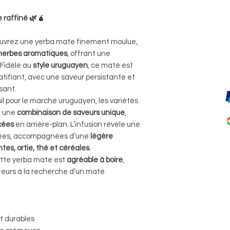
 raffiné 🌿🧉
ouvrez une yerba mate finement moulue,
herbes aromatiques
, offrant une
 Fidèle au
style uruguayen
, ce maté est
tifiant, avec une saveur persistante et
sant.
il pour le marché uruguayen, les variétés
r une
combinaison de saveurs unique
,
cées
en arrière-plan. L’infusion révèle une
rées, accompagnées d’une
légère
ntes, ortie, thé et céréales
.
ette yerba mate est
agréable à boire
,
ateurs à la recherche d’un maté
t durables