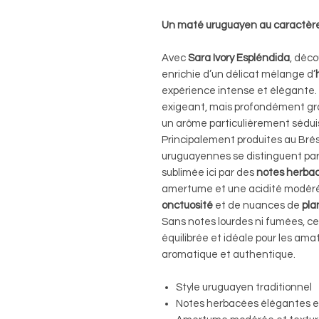
Un maté uruguayen au caractère
Avec
Sara Ivory Espléndida
, déc
enrichie d’un délicat mélange d’
expérience intense et élégante.
exigeant, mais profondément gra
un arôme particulièrement sédui
Principalement produites au Brés
uruguayennes se distinguent pa
sublimée ici par des
notes herba
amertume et une acidité modé
onctuosité
et de nuances de
pla
Sans notes lourdes ni fumées, c
équilibrée et idéale pour les am
aromatique et authentique.
Style uruguayen traditionnel
Notes herbacées élégantes e