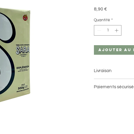
Prix
8,90 €
Quantité
*
Ajouter au 
Livraison
Livraison à domici
Paiements sécurisé
Livraison en point 
Retour gratuit sur