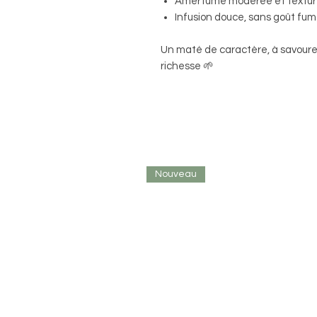
Amertume modérée et textu
Infusion douce, sans goût fu
Un maté de caractère, à savoure
richesse 🌱
Nouveau