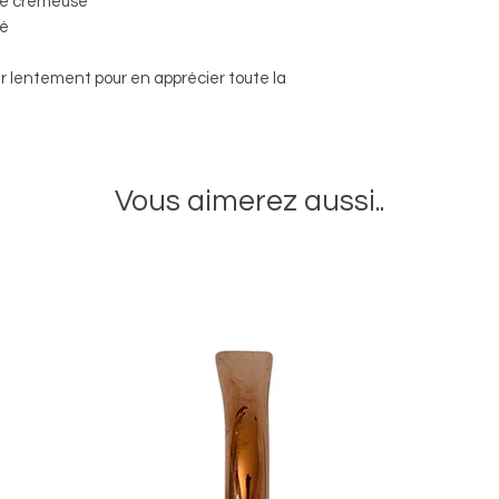
re crémeuse
mé
r lentement pour en apprécier toute la
Vous aimerez aussi..