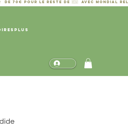
OIRES
PLUS
dide