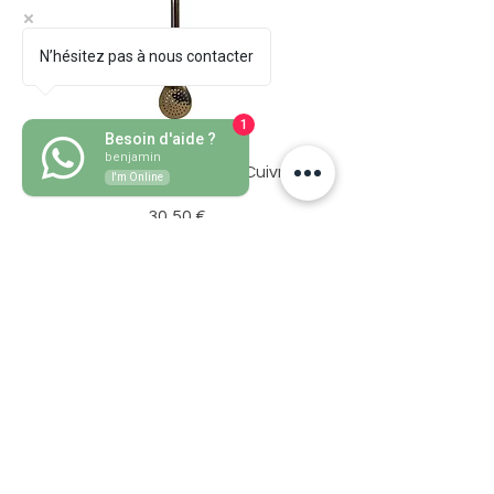
N’hésitez pas à nous contacter
1
Besoin d'aide ?
benjamin
Bombillon Pico de Loro Cuivre
I'm Online
Prix
30,50 €
Ajouter au panier
Grass mate
AIDE