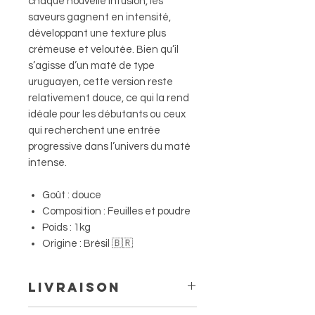
chaque nouvelle infusion, les
saveurs gagnent en intensité,
développant une texture plus
crémeuse et veloutée. Bien qu’il
s’agisse d’un maté de type
uruguayen, cette version reste
relativement douce, ce qui la rend
idéale pour les débutants ou ceux
qui recherchent une entrée
progressive dans l’univers du maté
intense.
Goût : douce
Composition : Feuilles et poudre
Poids : 1kg
Origine : Brésil 🇧🇷
Livraison
Livraison à domicile à partir de