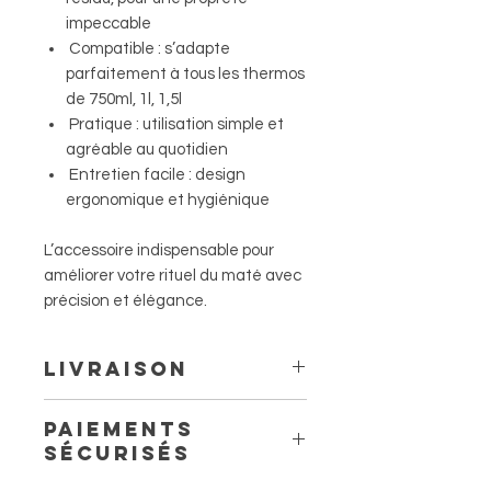
impeccable
Compatible : s’adapte
parfaitement à tous les thermos
de 750ml, 1l, 1,5l
Pratique : utilisation simple et
agréable au quotidien
Entretien facile : design
ergonomique et hygiénique
L’accessoire indispensable pour
améliorer votre rituel du maté avec
précision et élégance.
Livraison
Livraison à domicile à partir de
Paiements
6.60 €
sécurisés
Livraison en point relais à partir
de 4,40 €