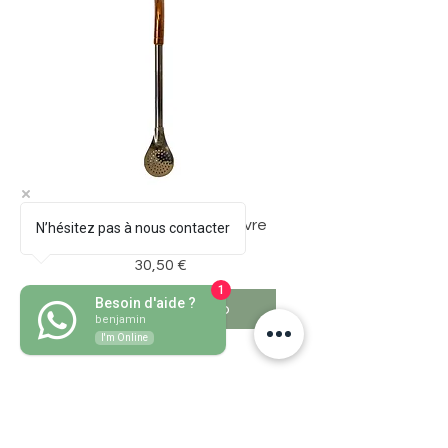
Bombillon Pico de Loro Cuivre
N’hésitez pas à nous contacter
Prezzo
30,50 €
1
Besoin d'aide ?
Aggiungi al carrello
benjamin
I'm Online