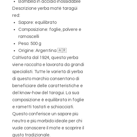
Bombilla in acciaio inossidabile
Descrizione yerba maté taragúi
red:
Sapore: equilibrato
Composizione: foglie, polvere e
ramoscelli
Peso: 500 g
Origine: Argentina 🇦🇷
Coltivata dal 1924, questa yerba
viene raccolta e lavorata da grandi
specialisti. Tutte le varietà di yerba
di questo marchio consentono di
beneficiare delle caratteristiche e
del know-how del taragui. La sua
composizione è equilibrata in foglie
e rametti tostati e schiacciati.
Questo conferisce un sapore più
neutro e più morbido ideale per chi
vuole conoscere il mate e scoprire il
gusto tradizionale.