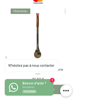
Nouveau
Nouveau
N’hésitez pas à nous contacter
Bombillon Pico de Loro Cuivre
Prezzo
30,50 €
1
Besoin d'aide ?
benjamin
Aggiungi al carrello
I'm Online