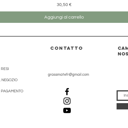
Prezzo
30,50 €
Aggiungi al carrello
O
CONTATTO
Cam
nos
 RESI
grassmatefr@gmail.com
L NEGOZIO
I PAGAMENTO