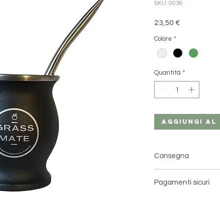
SKU: 0038
Prezzo
23,50 €
Colore
*
Quantità
*
Aggiungi al
Consegna
Consegna a domicilio
Pagamenti sicuri
Scadenze: da 2 a 5 gi