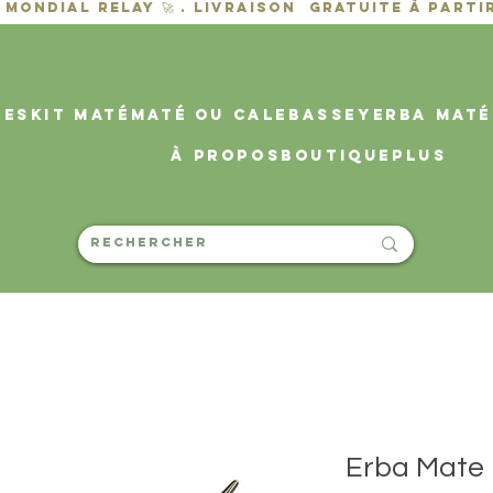
des
KIT MATÉ
MATÉ OU CALEBASSE
YERBA MATÉ
À propos
Boutique
PLUS
Erba Mate