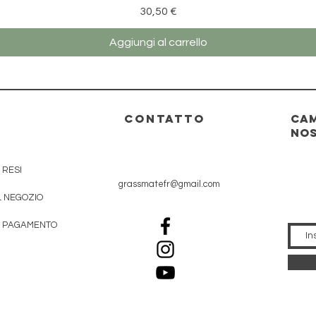
Prezzo
30,50 €
Aggiungi al carrello
O
CONTATTO
Cam
nos
 RESI
grassmatefr@gmail.com
L NEGOZIO
I PAGAMENTO