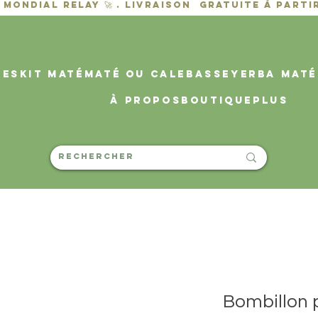
des
KIT MATÉ
MATÉ OU CALEBASSE
YERBA MATÉ
À propos
Boutique
PLUS
Bombillon p