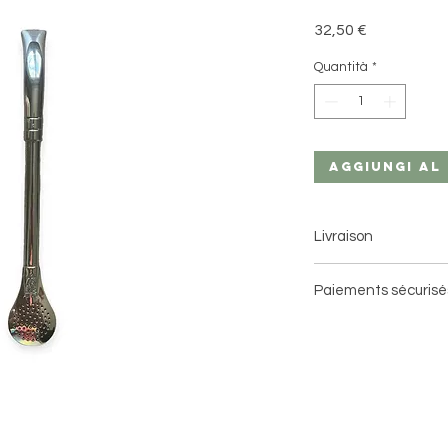
Prezzo
32,50 €
Quantità
*
Aggiungi al
Livraison
Livraison à domici
Paiements sécurisé
Livraison en point
3 jours ouvrés avec 