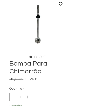
Bomba Para
Chimarrão
Prezzo regolare
Prezzo scontato
 12,80 € 
11,26 €
Quantità
*