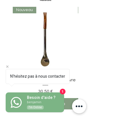
Nouveau
Nouveau
N’hésitez pas à nous contacter
Bombillon Pico de Loro Cuivre
Prezzo
1
30,50 €
Besoin d'aide ?
benjamin
Aggiungi al carrello
I'm Online