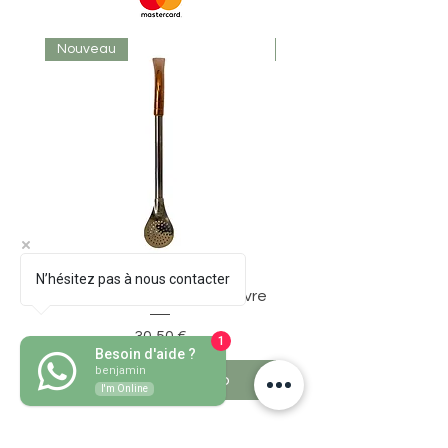
Nouveau
Nouveau
N’hésitez pas à nous contacter
Bombillon Pico de Loro Cuivre
Prezzo
30,50 €
1
Besoin d'aide ?
benjamin
Aggiungi al carrello
I'm Online