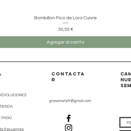
Vista rápida
Bombillon Pico de Loro Cuivre
Precio
30,50 €
Agregar al carrito
A
CONTACTA
Cam
R
nue
se
DEVOLUCIONES
grassmatefr@gmail.com
 TIENDA
 PAGO
ás frecuentes