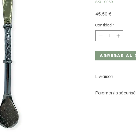
SKU: 0089
Precio
45,50 €
Cantidad
*
Agregar al 
Livraison
Livraison à domici
Paiements sécurisé
Livraison en point 
3 jours ouvrés avec 