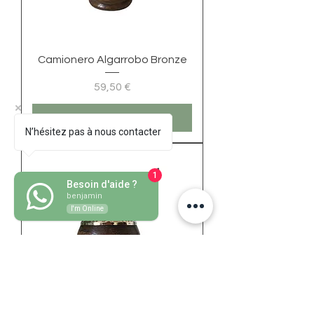
Camionero Algarrobo Bronze
Precio
59,50 €
Agregar al carrito
N’hésitez pas à nous contacter
1
Besoin d'aide ?
benjamin
I'm Online