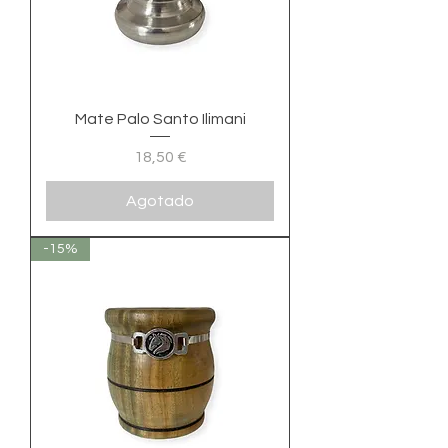
Mate Palo Santo Ilimani
Precio
18,50 €
Agotado
-15%