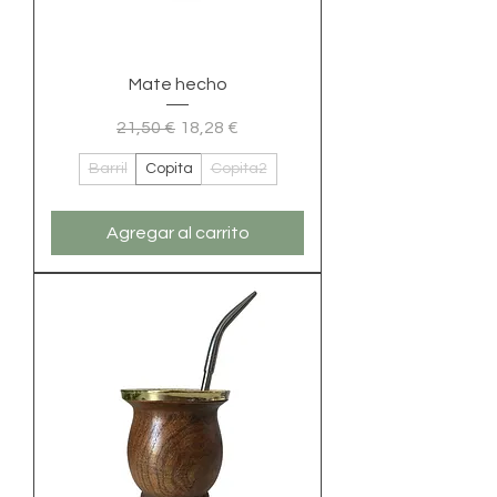
Mate hecho
Precio
Precio de oferta
21,50 €
18,28 €
Barril
Copita
Copita2
Agregar al carrito