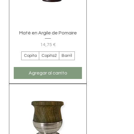
Maté en Argile de Pomaire
Precio
14,75 €
Copita
Copita2
Barril
Agregar al carrito