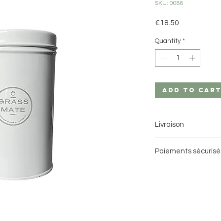
SKU: 0088
Price
€18.50
Quantity
*
Add to Car
Livraison
Livraison à domici
Paiements sécurisé
Livraison en point 
3 jours ouvrés avec 