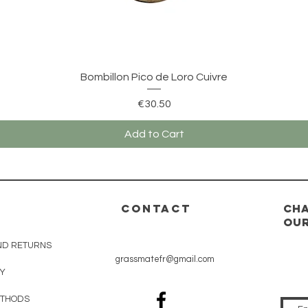
Quick View
Bombillon Pico de Loro Cuivre
Price
€30.50
Add to Cart
CONTACT
Cha
our
ND RETURNS
grassmatefr@gmail.com
CY
ETHODS