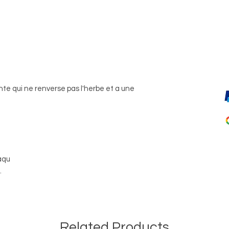
inte qui ne renverse pas l'herbe et a une
aqu
.
Related Products