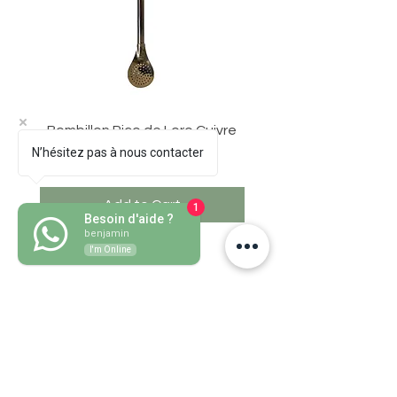
Bombillon Pico de Loro Cuivre
N’hésitez pas à nous contacter
Price
€30.50
Add to Cart
1
Besoin d'aide ?
benjamin
I'm Online
Grass mate
HELP