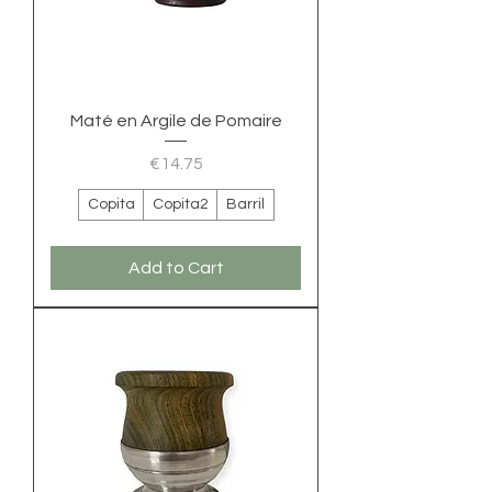
Maté en Argile de Pomaire
Price
€14.75
Copita
Copita2
Barril
Add to Cart