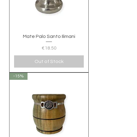
Mate Palo Santo Ilimani
Price
€18.50
Out of Stock
-15%