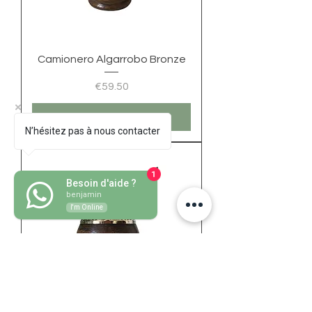
Camionero Algarrobo Bronze
Price
€59.50
Add to Cart
N’hésitez pas à nous contacter
1
Besoin d'aide ?
benjamin
I'm Online