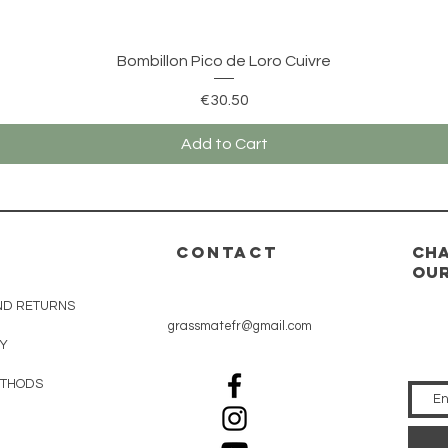
Quick View
Bombillon Pico de Loro Cuivre
Price
€30.50
Add to Cart
CONTACT
Cha
our
ND RETURNS
grassmatefr@gmail.com
CY
ETHODS