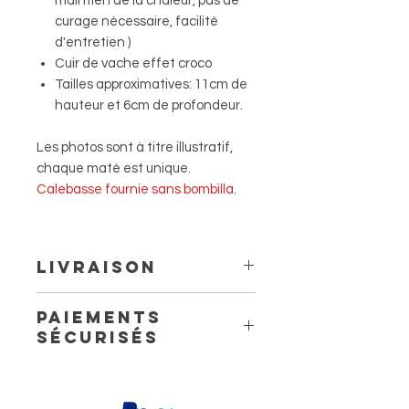
maintien de la chaleur, pas de
curage nécessaire, facilité
d'entretien )
Cuir de vache effet croco
Tailles approximatives: 11cm de
hauteur et 6cm de profondeur.
Les photos sont à titre illustratif,
chaque maté est unique.
Calebasse fournie sans bombilla.
Livraison
Livraison à domicile à partir de
Paiements
5.60 €
sécurisés
Livraison en point relais à partir
de 4,40 €
3 jours ouvrés avec Mondial Relay.