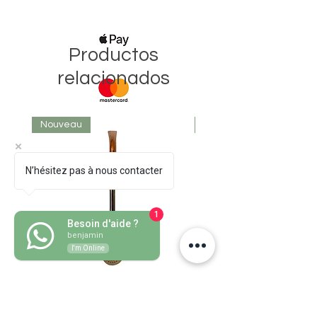
Productos
relacionados
Nouveau
Nouveau
N’hésitez pas à nous contacter
1
Besoin d'aide ?
benjamin
I'm Online
Bombillon Pico de Loro Cuivre