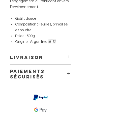
l’engagement du fabricant envers
l’environnement.
Goût : douce
Composition : Feuilles, brindilles
et poudre
Poids : 500g
Origine : Argentine 🇦🇷
Livraison
Livraison à domicile à partir de
Paiements
6.60 €
sécurisés
Livraison en point relais à partir
de 4,40 €
Retour gratuit sur 15 jours