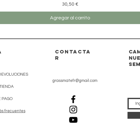
Precio
30,50 €
Agregar al carrito
A
CONTACTA
Cam
R
nue
se
DEVOLUCIONES
grassmatefr@gmail.com
 TIENDA
 PAGO
ás frecuentes