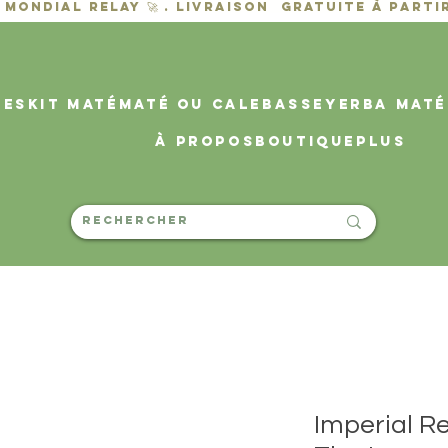
des
KIT MATÉ
MATÉ OU CALEBASSE
YERBA MATÉ
À propos
Boutique
PLUS
Imperial R