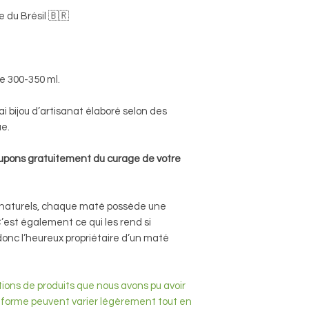
 du Brésil 🇧🇷
e 300-350 ml.
i bijou d’artisanat élaboré selon des
ue.
upons gratuitement du curage de votre
s naturels, chaque maté possède une
C’est également ce qui les rend si
donc l’heureux propriétaire d’un maté
tions de produits que nous avons pu avoir
 la forme peuvent varier légèrement tout en