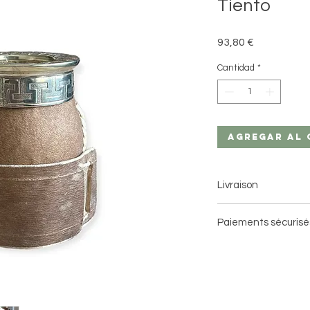
Tiento
Precio
93,80 €
Cantidad
*
Agregar al 
Livraison
Livraison à domici
Paiements sécurisé
Livraison en point 
3 jours ouvrés avec 