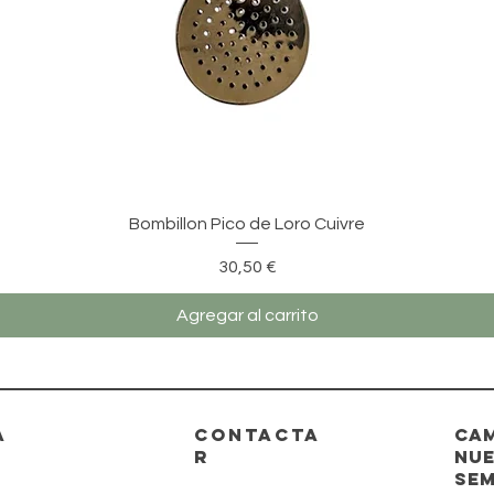
Vista rápida
Bombillon Pico de Loro Cuivre
Precio
30,50 €
Agregar al carrito
A
CONTACTA
Cam
R
nue
se