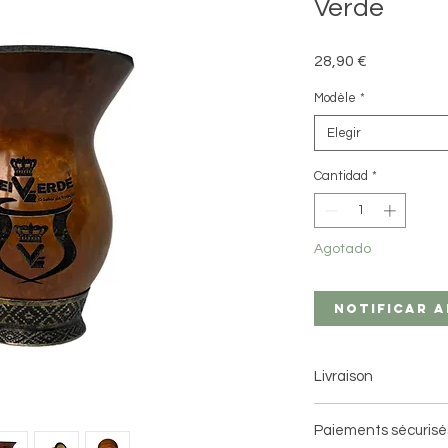
Verde
Precio
28,90 €
Modèle
*
Elegir
Cantidad
*
Agotado
Notificar a
Livraison
Livraison à domici
Paiements sécurisé
Livraison en point 