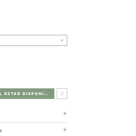
l estar disponible
le à partir de 5.60 €
s
relais à partir de 4,40 €