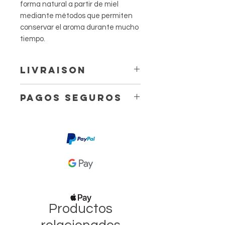
forma natural a partir de miel
mediante métodos que permiten
conservar el aroma durante mucho
tiempo.
Livraison
Livraison à domicile à partir de
Pagos seguros
6.71 €
2 à 5 jours ouvrés avec Colissimo.
Livraison en point relais à partir
de 4,40 €
3 jours ouvrés avec Mondial Relay.
Productos