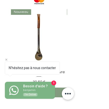
Nouveau
Nouveau
N’hésitez pas à nous contacter
Bombillon Pico de Loro Cuivre
Precio
30,50 €
1
Besoin d'aide ?
benjamin
Agregar al carrito
I'm Online