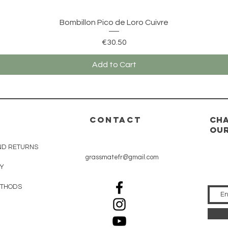
Quick View
Bombillon Pico de Loro Cuivre
Price
€30.50
Add to Cart
CONTACT
Cha
our
ND RETURNS
grassmatefr@gmail.com
CY
ETHODS