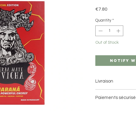
Price
€7.80
Quantity
*
Out of Stock
Notify W
Livraison
Livraison à domici
Paiements sécurisé
2 à 5 jours ouvrés av
Livraison en point
3 jours ouvrés avec 