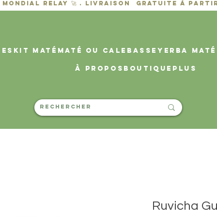
des
KIT MATÉ
MATÉ OU CALEBASSE
YERBA MATÉ
À propos
Boutique
PLUS
Ruvicha G