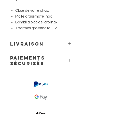
Cbsé de votre choix
Mate grassmate inox
Bombilla pico de loro inox
Thermos grassmaté 1.2L
Livraison
Livraison à domicile à partir de
Paiements
5.60 €
sécurisés
Livraison en point relais à partir
de 4,40 €
3 jours ouvrés avec Mondial Relay.