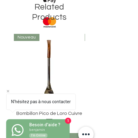
Related
Products
Nouveau
Nouveau
N’hésitez pas à nous contacter
Bombillon Pico de Loro Cuivre
1
Besoin d'aide ?
Price
€30.50
benjamin
I'm Online