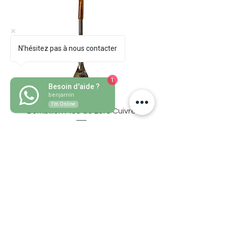
N’hésitez pas à nous contacter
1
Besoin d'aide ?
benjamin
I'm Online
Bombillon Pico de Loro Cuivre
Price
€30.50
Add to Cart
Grass mate