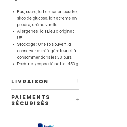
Eau, sucre, lait entier en poudre,
sirop de glucose, lait écrémé en
poudre, arôme vanille
Allergènes : lait Lieu d'origine :
UE
Stockage : Une fois ouvert, à
conserver au réfrigérateur et à
consommer dans les 30 jours.
Poids net/capacité nette : 450 g
Livraison
Livraison à domicile à partir de
Paiements
5.60 €
sécurisés
Livraison en point relais à partir
de 4,40 €
3 jours ouvrés avec Mondial Relay.